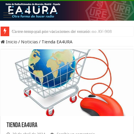
Ya tenemos ganador del sorteo del micrófono AV-908
Inicio
/
Noticias
/
Tienda EA4URA
Tienda EA4URA