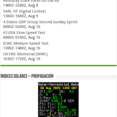
Kentucky State Parks on the Air
1400Z-2200Z, Aug 8
SARL HF Digital Contest
1300Z-1600Z, Aug 9
4 States QRP Group Second Sunday Sprint
0000Z-0200Z, Aug 10
K1USN Slow Speed Test
0000Z-0100Z, Aug 10
ICWC Medium Speed Test
1300Z-1400Z, Aug 10
OK1WC Memorial (MWC)
1630Z-1729Z, Aug 10
Índices solares – Propagación