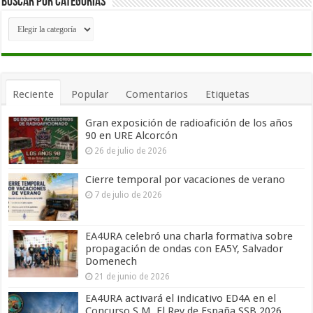
Buscar por Categorías
Buscar
por
Categorías
Reciente
Popular
Comentarios
Etiquetas
Gran exposición de radioafición de los años
90 en URE Alcorcón
26 de julio de 2026
Cierre temporal por vacaciones de verano
7 de julio de 2026
EA4URA celebró una charla formativa sobre
propagación de ondas con EA5Y, Salvador
Domenech
21 de junio de 2026
EA4URA activará el indicativo ED4A en el
Concurso S.M. El Rey de España SSB 2026