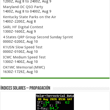
1200Z, Aug 8 to 2400Z, Aug 9
Maryland-DC QSO Party
1400Z, Aug 8 to 0400Z, Aug 9
Kentucky State Parks on the Air
1400Z-2200Z, Aug 8
SARL HF Digital Contest
1300Z-1600Z, Aug 9
4 States QRP Group Second Sunday Sprint
0000Z-0200Z, Aug 10
K1USN Slow Speed Test
0000Z-0100Z, Aug 10
ICWC Medium Speed Test
1300Z-1400Z, Aug 10
OK1WC Memorial (MWC)
1630Z-1729Z, Aug 10
Índices solares – Propagación