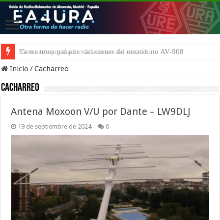
Ya tenemos ganador del sorteo del micrófono AV-908
Inicio
/
Cacharreo
Cacharreo
Antena Moxoon V/U por Dante – LW9DLJ
19 de septiembre de 2024
0