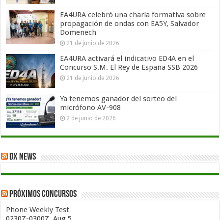
EA4URA celebró una charla formativa sobre
propagación de ondas con EA5Y, Salvador
Domenech
21 de junio de 2026
EA4URA activará el indicativo ED4A en el
Concurso S.M. El Rey de España SSB 2026
21 de junio de 2026
Ya tenemos ganador del sorteo del
micrófono AV-908
2 de junio de 2026
DX News
Próximos concursos
Phone Weekly Test
0230Z-0300Z, Aug 5