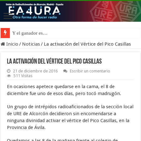
Cierre temporal por vacaciones de verano
Y el ganador es…
Inicio
/
Noticias
/
La activación del Vértice del Pico Casillas
La activación del Vértice del Pico Casillas
21 de diciembre de 2016
Escribir un comentario
511 Visitas
En ocasiones apetece quedarse en la cama, el 8 de
diciembre fue uno de esos días, pero tocó madrugón.
Un grupo de intrépidos radioaficionados de la sección local
de URE de Alcorcón decidieron sin encomendarse a
ninguna divinidad activar el vértice del Pico Casillas, en la
Provincia de Ávila.
Quedamos a las 8 de la mañana frente al colegio de