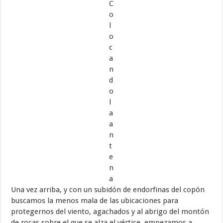
C
o
l
o
c
a
n
d
o
l
a
a
n
t
e
n
a
Una vez arriba, y con un subidón de endorfinas del copón
buscamos la menos mala de las ubicaciones para
protegernos del viento, agachados y al abrigo del montón
de rocas sobre el que se alza el vértice, empezamos a