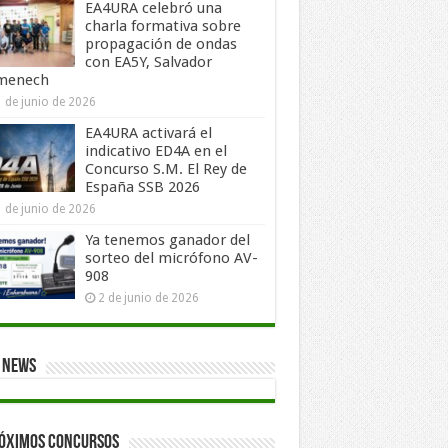
EA4URA celebró una
charla formativa sobre
propagación de ondas
con EA5Y, Salvador
menech
 de junio de 2026
EA4URA activará el
indicativo ED4A en el
Concurso S.M. El Rey de
España SSB 2026
 de junio de 2026
Ya tenemos ganador del
sorteo del micrófono AV-
908
2 de junio de 2026
 News
óximos concursos