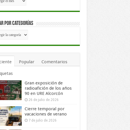
has
r por Categorías
car
egorías
ciente
Popular
Comentarios
iquetas
Gran exposición de
radioafición de los años
90 en URE Alcorcón
26 de julio de 2026
Cierre temporal por
vacaciones de verano
7 de julio de 2026