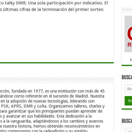
co talky DMR. Una sola participación por indicativo. El
últimas cifras de la terminación del primer sorteo
L
Busc
corcón, fundada en 1977, es una institución con más de 45
acándose como referente en el suroeste de Madrid. Nuestra
 en la adopción de nuevas tecnologías, liderando con
, PSK, APRS, DMR y LoRa. Organizamos talleres, charlas y
para garantizar que los principiantes puedan aprender de
y avanzar en sus habilidades. Esta dedicación a la
Busc
 a la vanguardia, adaptándonos a los cambios y avances
 de nuestra historia, hemos obtenido reconocimientos en
Bus
o compromiso con la radioafición y su espíritu