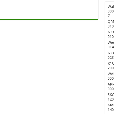
Wal
000
7
QRP
010
NCC
010
Wee
014
NCC
023
K1U
200
WAE
000
ARR
000
SKC
120
Mar
140