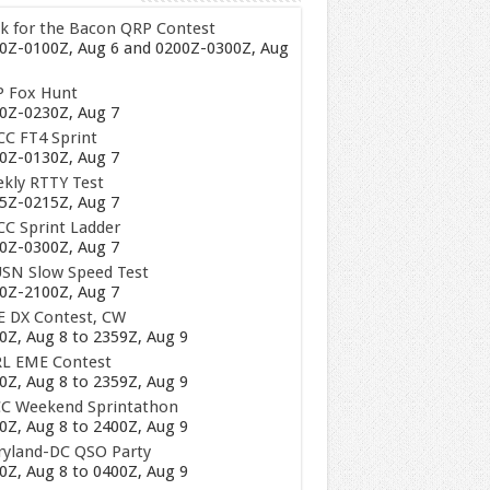
k for the Bacon QRP Contest
0Z-0100Z, Aug 6 and 0200Z-0300Z, Aug
 Fox Hunt
0Z-0230Z, Aug 7
C FT4 Sprint
0Z-0130Z, Aug 7
kly RTTY Test
5Z-0215Z, Aug 7
C Sprint Ladder
0Z-0300Z, Aug 7
SN Slow Speed Test
0Z-2100Z, Aug 7
 DX Contest, CW
0Z, Aug 8 to 2359Z, Aug 9
L EME Contest
0Z, Aug 8 to 2359Z, Aug 9
C Weekend Sprintathon
0Z, Aug 8 to 2400Z, Aug 9
yland-DC QSO Party
0Z, Aug 8 to 0400Z, Aug 9